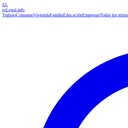
EL
esLegal
.info
Trabajo
Consumo
Vivienda
Familia
Educación
Empresas
Todos los tema