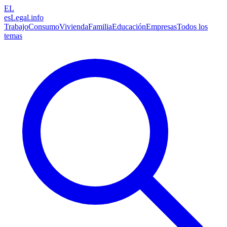
EL
esLegal
.info
Trabajo
Consumo
Vivienda
Familia
Educación
Empresas
Todos los
temas