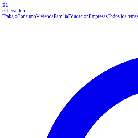
EL
esLegal
.info
Trabajo
Consumo
Vivienda
Familia
Educación
Empresas
Todos los tema