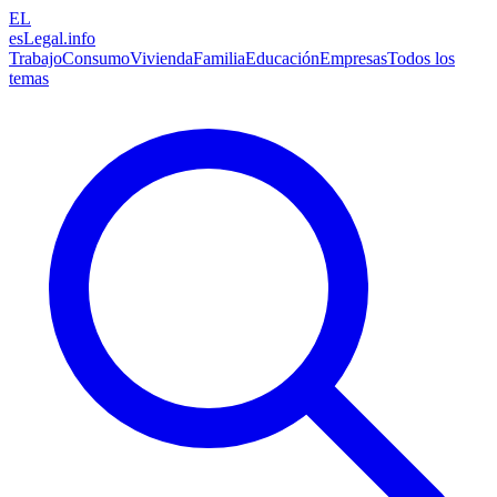
EL
esLegal
.info
Trabajo
Consumo
Vivienda
Familia
Educación
Empresas
Todos los
temas