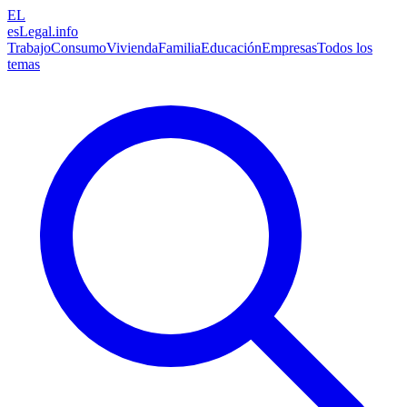
EL
esLegal
.info
Trabajo
Consumo
Vivienda
Familia
Educación
Empresas
Todos los
temas