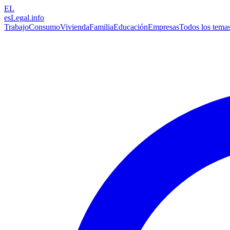
EL
esLegal
.info
Trabajo
Consumo
Vivienda
Familia
Educación
Empresas
Todos los tema