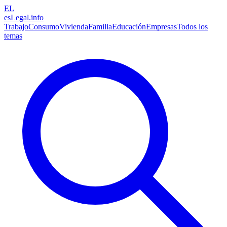
EL
esLegal
.info
Trabajo
Consumo
Vivienda
Familia
Educación
Empresas
Todos los
temas