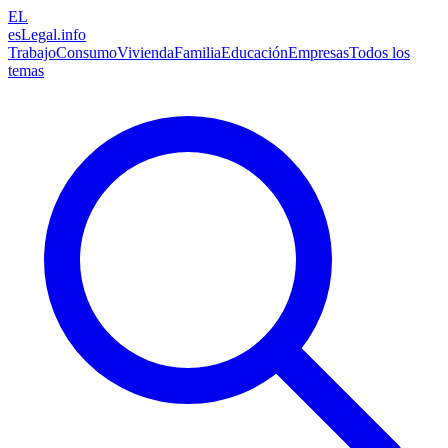
EL
esLegal
.info
Trabajo
Consumo
Vivienda
Familia
Educación
Empresas
Todos los
temas