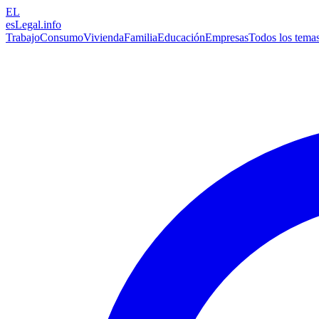
EL
esLegal
.info
Trabajo
Consumo
Vivienda
Familia
Educación
Empresas
Todos los tema