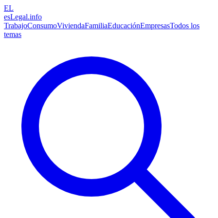
EL
esLegal
.info
Trabajo
Consumo
Vivienda
Familia
Educación
Empresas
Todos los
temas