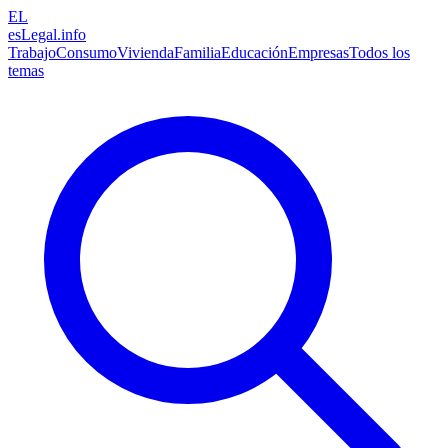
EL
esLegal
.info
Trabajo
Consumo
Vivienda
Familia
Educación
Empresas
Todos los
temas