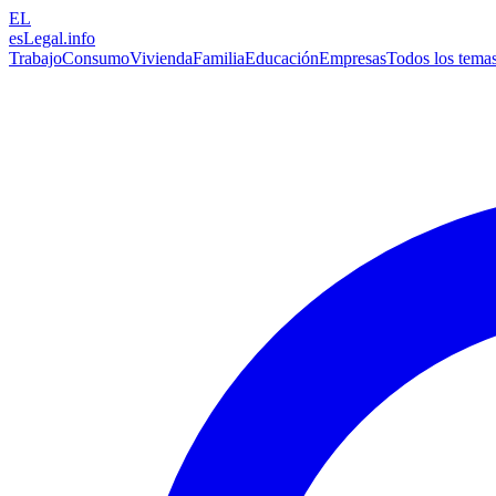
EL
esLegal
.info
Trabajo
Consumo
Vivienda
Familia
Educación
Empresas
Todos los tema