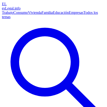
EL
esLegal
.info
Trabajo
Consumo
Vivienda
Familia
Educación
Empresas
Todos los
temas