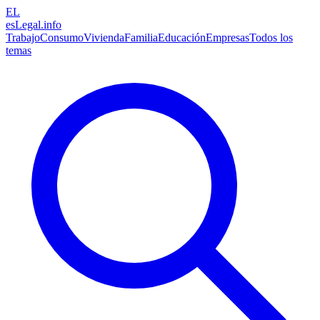
EL
esLegal
.info
Trabajo
Consumo
Vivienda
Familia
Educación
Empresas
Todos los
temas