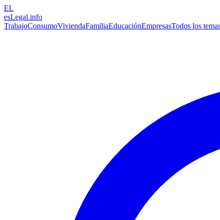
EL
esLegal
.info
Trabajo
Consumo
Vivienda
Familia
Educación
Empresas
Todos los tema