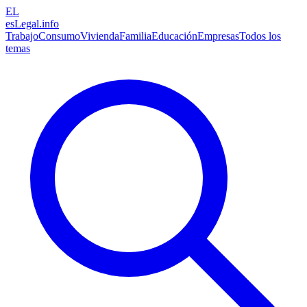
EL
esLegal
.info
Trabajo
Consumo
Vivienda
Familia
Educación
Empresas
Todos los
temas