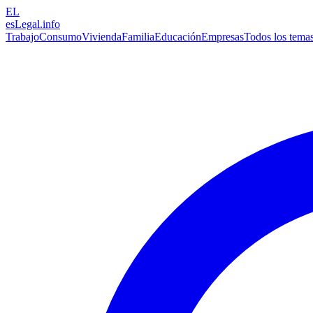
EL
esLegal
.info
Trabajo
Consumo
Vivienda
Familia
Educación
Empresas
Todos los tema