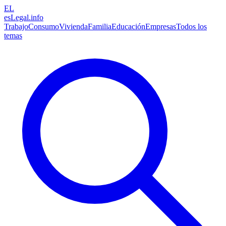
EL
esLegal
.info
Trabajo
Consumo
Vivienda
Familia
Educación
Empresas
Todos los
temas