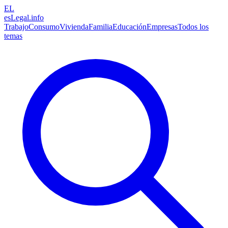
EL
esLegal
.info
Trabajo
Consumo
Vivienda
Familia
Educación
Empresas
Todos los
temas