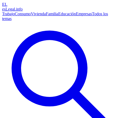
EL
esLegal
.info
Trabajo
Consumo
Vivienda
Familia
Educación
Empresas
Todos los
temas