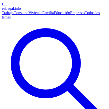
EL
esLegal
.info
Trabajo
Consumo
Vivienda
Familia
Educación
Empresas
Todos los
temas