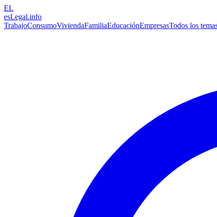
EL
esLegal
.info
Trabajo
Consumo
Vivienda
Familia
Educación
Empresas
Todos los tema