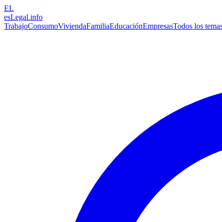
EL
esLegal
.info
Trabajo
Consumo
Vivienda
Familia
Educación
Empresas
Todos los tema