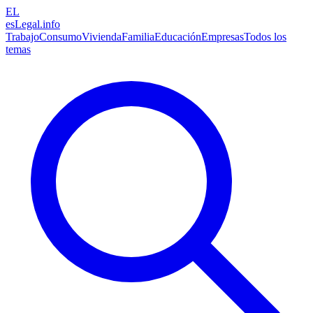
EL
esLegal
.info
Trabajo
Consumo
Vivienda
Familia
Educación
Empresas
Todos los
temas