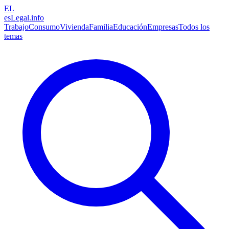
EL
esLegal
.info
Trabajo
Consumo
Vivienda
Familia
Educación
Empresas
Todos los
temas