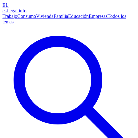
EL
esLegal
.info
Trabajo
Consumo
Vivienda
Familia
Educación
Empresas
Todos los
temas