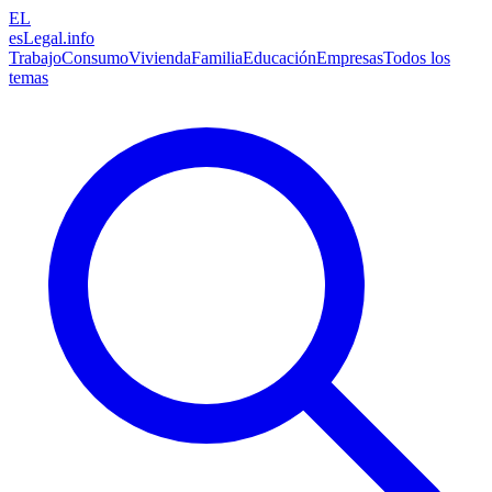
EL
esLegal
.info
Trabajo
Consumo
Vivienda
Familia
Educación
Empresas
Todos los
temas