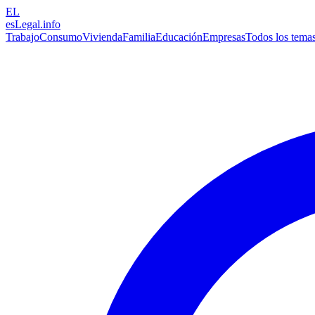
EL
esLegal
.info
Trabajo
Consumo
Vivienda
Familia
Educación
Empresas
Todos los tema