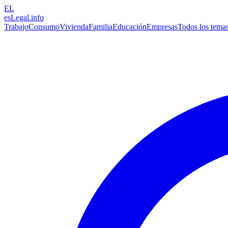
EL
esLegal
.info
Trabajo
Consumo
Vivienda
Familia
Educación
Empresas
Todos los tema