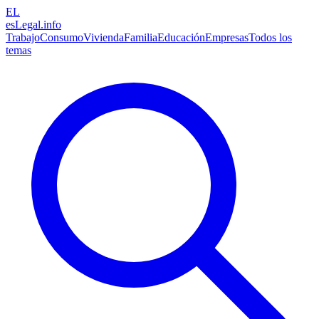
EL
esLegal
.info
Trabajo
Consumo
Vivienda
Familia
Educación
Empresas
Todos los
temas