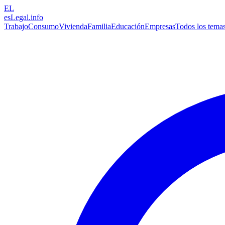
EL
esLegal
.info
Trabajo
Consumo
Vivienda
Familia
Educación
Empresas
Todos los tema