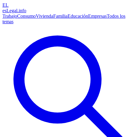
EL
esLegal
.info
Trabajo
Consumo
Vivienda
Familia
Educación
Empresas
Todos los
temas