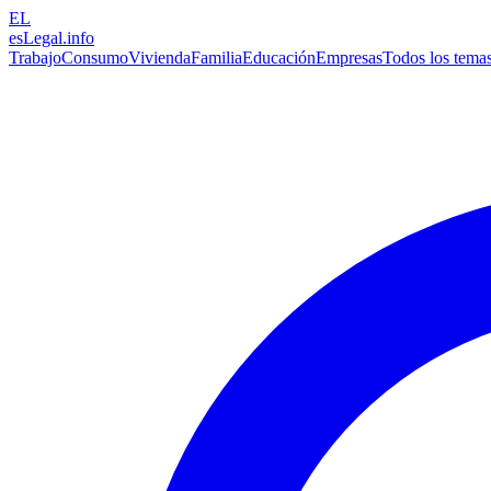
EL
esLegal
.info
Trabajo
Consumo
Vivienda
Familia
Educación
Empresas
Todos los tema