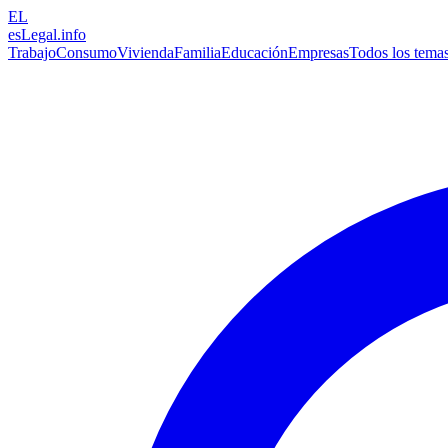
EL
esLegal
.info
Trabajo
Consumo
Vivienda
Familia
Educación
Empresas
Todos los tema