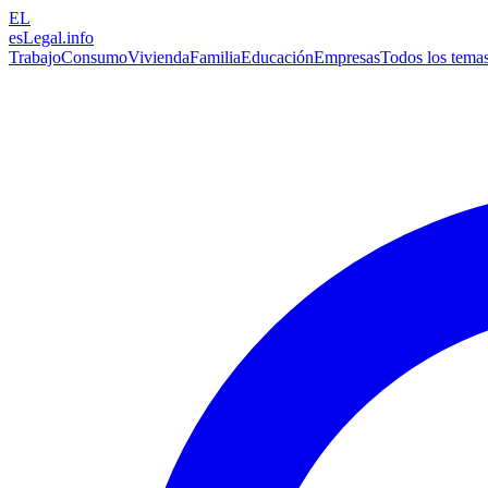
EL
esLegal
.info
Trabajo
Consumo
Vivienda
Familia
Educación
Empresas
Todos los tema