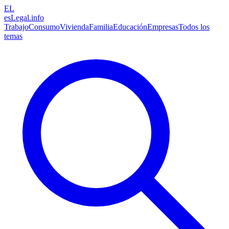
EL
esLegal
.info
Trabajo
Consumo
Vivienda
Familia
Educación
Empresas
Todos los
temas