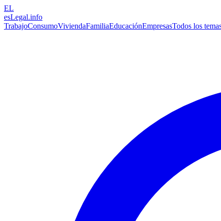
EL
esLegal
.info
Trabajo
Consumo
Vivienda
Familia
Educación
Empresas
Todos los tema