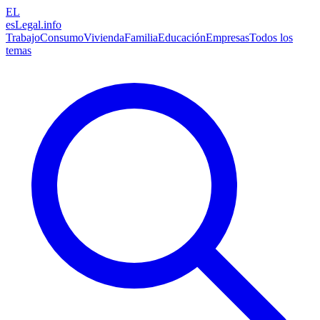
EL
esLegal
.info
Trabajo
Consumo
Vivienda
Familia
Educación
Empresas
Todos los
temas