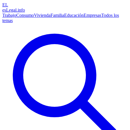
EL
esLegal
.info
Trabajo
Consumo
Vivienda
Familia
Educación
Empresas
Todos los
temas