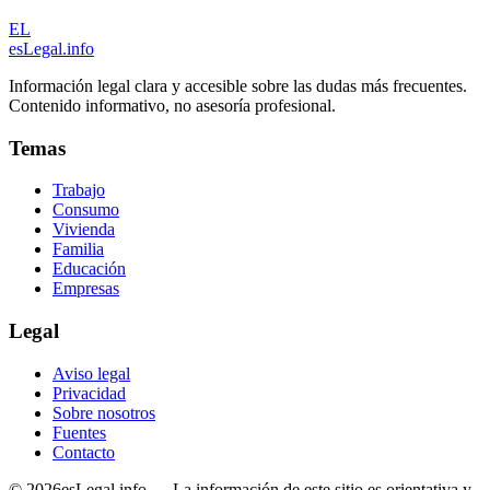
EL
esLegal
.info
Información legal clara y accesible sobre las dudas más frecuentes.
Contenido informativo, no asesoría profesional.
Temas
Trabajo
Consumo
Vivienda
Familia
Educación
Empresas
Legal
Aviso legal
Privacidad
Sobre nosotros
Fuentes
Contacto
©
2026
esLegal.info — La información de este sitio es orientativa y