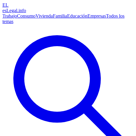
EL
esLegal
.info
Trabajo
Consumo
Vivienda
Familia
Educación
Empresas
Todos los
temas