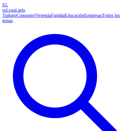
EL
esLegal
.info
Trabajo
Consumo
Vivienda
Familia
Educación
Empresas
Todos los
temas