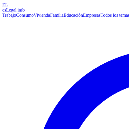
EL
esLegal
.info
Trabajo
Consumo
Vivienda
Familia
Educación
Empresas
Todos los tema