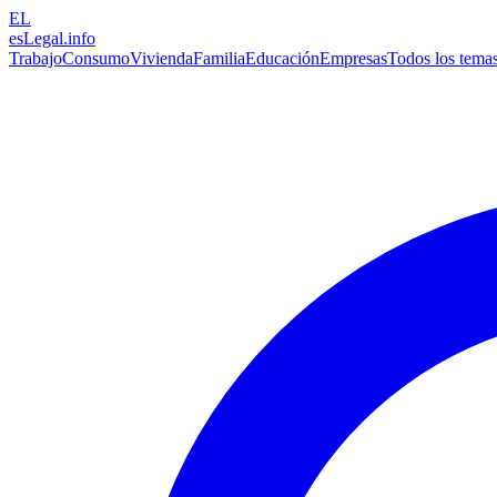
EL
esLegal
.info
Trabajo
Consumo
Vivienda
Familia
Educación
Empresas
Todos los tema