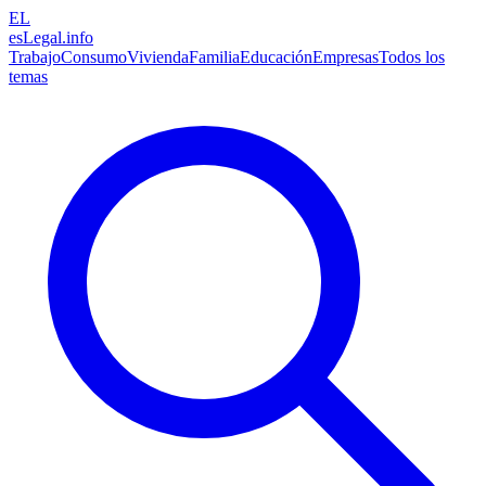
EL
esLegal
.info
Trabajo
Consumo
Vivienda
Familia
Educación
Empresas
Todos los
temas