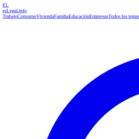
EL
esLegal
.info
Trabajo
Consumo
Vivienda
Familia
Educación
Empresas
Todos los tema