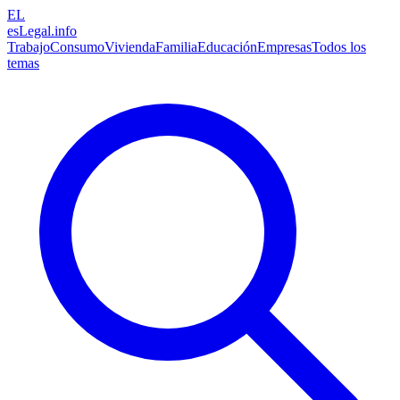
EL
esLegal
.info
Trabajo
Consumo
Vivienda
Familia
Educación
Empresas
Todos los
temas