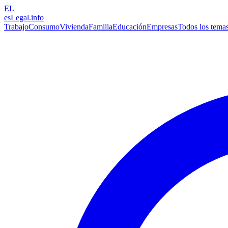
EL
esLegal
.info
Trabajo
Consumo
Vivienda
Familia
Educación
Empresas
Todos los tema