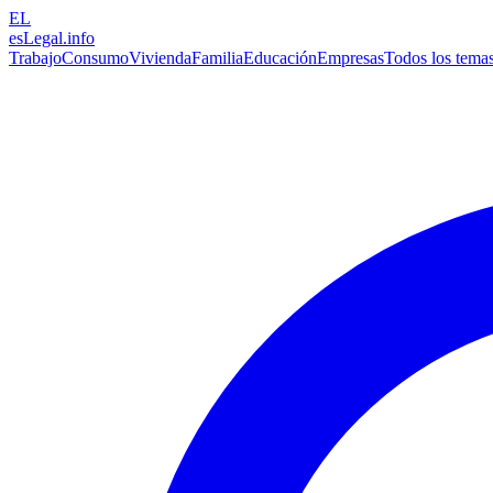
EL
esLegal
.info
Trabajo
Consumo
Vivienda
Familia
Educación
Empresas
Todos los tema