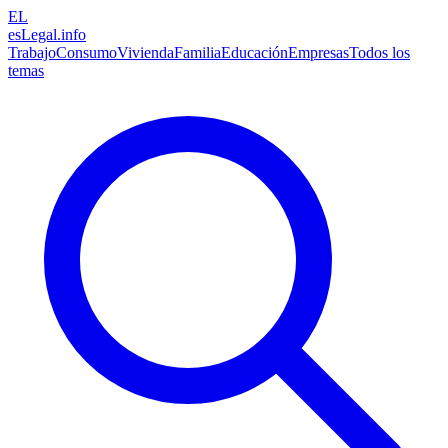
EL
esLegal
.info
Trabajo
Consumo
Vivienda
Familia
Educación
Empresas
Todos los
temas