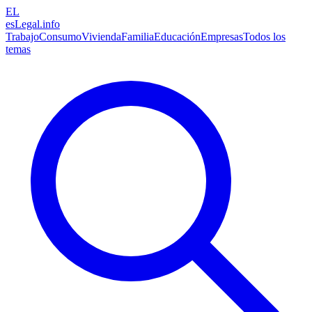
EL
esLegal
.info
Trabajo
Consumo
Vivienda
Familia
Educación
Empresas
Todos los
temas